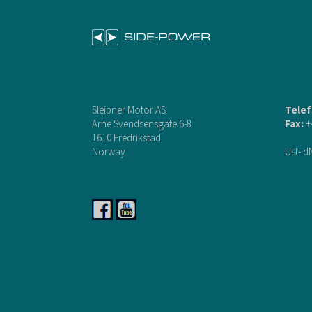
Sleipner Motor AS
Telef
Arne Svendsensgate 6-8
Fax:
+
1610 Fredrikstad
Norway
Ust-Id