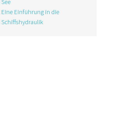
See
Eine Einführung in die
Schiffshydraulik